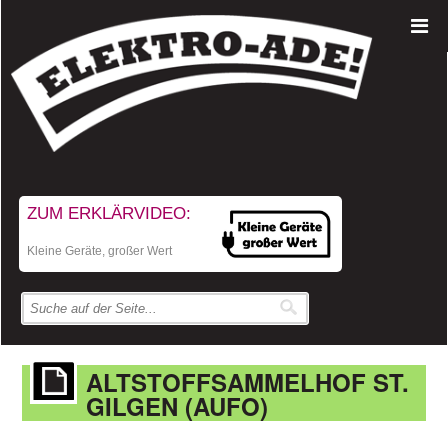
ZUM ERKLÄRVIDEO:
Kleine Geräte, großer Wert
ALTSTOFFSAMMELHOF ST.
GILGEN (AUFO)