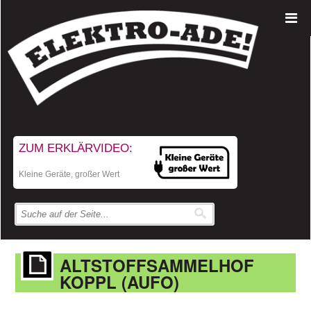
ZUM ERKLÄRVIDEO:
Kleine Geräte, großer Wert
ALTSTOFFSAMMELHOF
KOPPL (AUFO)