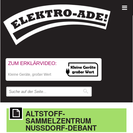
ZUM ERKLÄRVIDEO:
Kleine Geräte, großer Wert
ALTSTOFF-
SAMMELZENTRUM
NUSSDORF-DEBANT