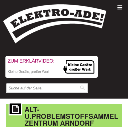
ZUM ERKLÄRVIDEO:
Kleine Geräte, großer Wert
ALT-
U.PROBLEMSTOFFSAMMEL
ZENTRUM ARNDORF