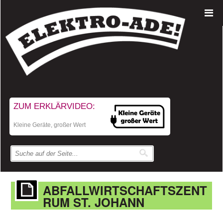
ZUM ERKLÄRVIDEO:
Kleine Geräte, großer Wert
ABFALLWIRTSCHAFTSZENT
RUM ST. JOHANN