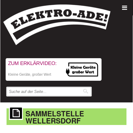
ZUM ERKLÄRVIDEO:
Kleine Geräte, großer Wert
SAMMELSTELLE
WELLERSDORF