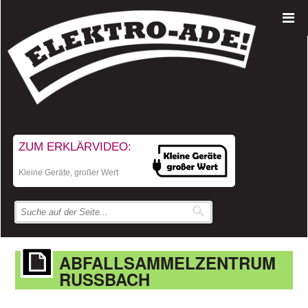
ZUM ERKLÄRVIDEO:
Kleine Geräte, großer Wert
ABFALLSAMMELZENTRUM
RUSSBACH