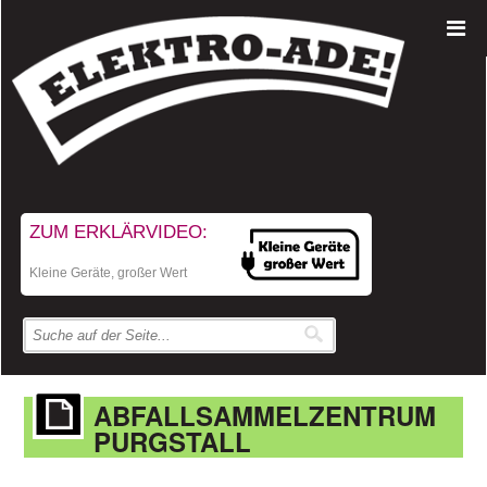
ZUM ERKLÄRVIDEO:
Kleine Geräte, großer Wert
ABFALLSAMMELZENTRUM
PURGSTALL