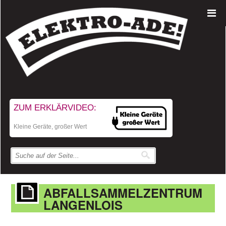
ZUM ERKLÄRVIDEO:
Kleine Geräte, großer Wert
ABFALLSAMMELZENTRUM
LANGENLOIS