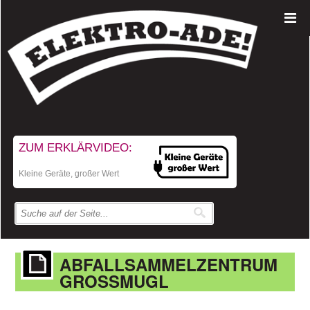
ZUM ERKLÄRVIDEO:
Kleine Geräte, großer Wert
ABFALLSAMMELZENTRUM
GROSSMUGL