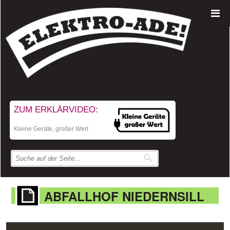
ZUM ERKLÄRVIDEO:
Kleine Geräte, großer Wert
ABFALLHOF NIEDERNSILL