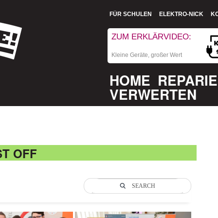
FÜR SCHULEN
ELEKTRO-NICK
K
ZUM ERKLÄRVIDEO:
Kleine Geräte, großer Wert
HOME
REPARI
VERWERTEN
ST OFF
SEARCH