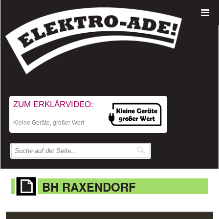
ZUM ERKLÄRVIDEO:
Kleine Geräte, großer Wert
BH RAXENDORF