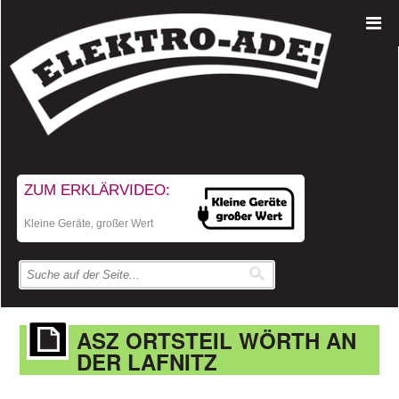
ZUM ERKLÄRVIDEO:
Kleine Geräte, großer Wert
ASZ ORTSTEIL WÖRTH AN
DER LAFNITZ