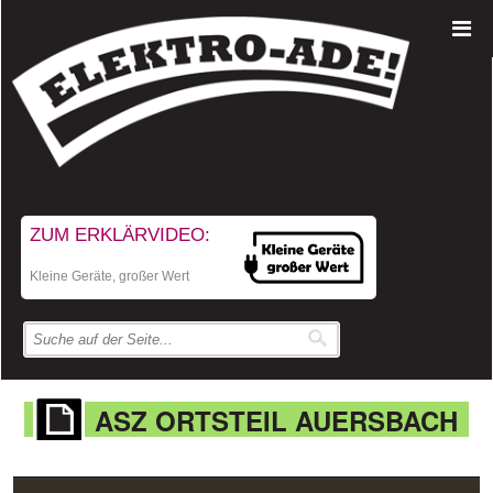
ZUM ERKLÄRVIDEO:
Kleine Geräte, großer Wert
ASZ ORTSTEIL AUERSBACH