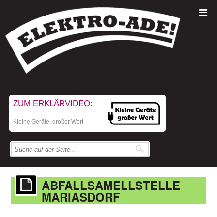
ZUM ERKLÄRVIDEO:
Kleine Geräte, großer Wert
ABFALLSAMELLSTELLE
MARIASDORF